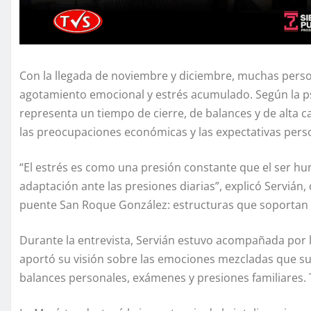
Con la llegada de noviembre y diciembre, muchas per
agotamiento emocional y estrés acumulado. Según la psi
representa un tiempo de cierre, de balances y de alta 
las preocupaciones económicas y las expectativas pers
“El estrés es como una presión constante que el ser h
adaptación ante las presiones diarias”, explicó Serviá
puente San Roque González: estructuras que soportan 
Durante la entrevista, Servián estuvo acompañada por 
aportó su visión sobre las emociones mezcladas que sur
balances personales, exámenes y presiones familiares.