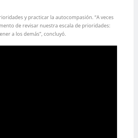
prioridades y practicar la autocompasión. “A veces
nto de revisar nuestra escala de prioridades:
ener a los demás”, concluyó.