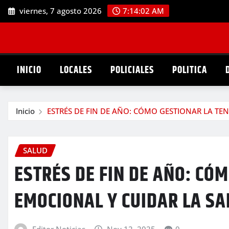
Saltar
viernes, 7 agosto 2026
7:14:03 AM
al
contenido
INICIO
LOCALES
POLICIALES
POLITICA
Inicio
ESTRÉS DE FIN DE AÑO: CÓMO GESTIONAR LA TE
SALUD
ESTRÉS DE FIN DE AÑO: CÓ
EMOCIONAL Y CUIDAR LA S
Editor Noticias
Nov 12, 2025
0