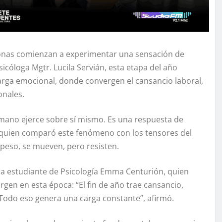
sonas comienzan a experimentar una sensación de
cóloga Mgtr. Lucila Servián, esta etapa del año
carga emocional, donde convergen el cansancio laboral,
onales.
umano ejerce sobre sí mismo. Es una respuesta de
n, quien comparó este fenómeno con los tensores del
peso, se mueven, pero resisten.
la estudiante de Psicología Emma Centurión, quien
gen en esta época: “El fin de año trae cansancio,
 Todo eso genera una carga constante”, afirmó.