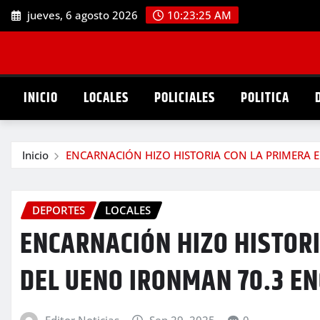
Saltar
jueves, 6 agosto 2026
10:23:26 AM
al
contenido
INICIO
LOCALES
POLICIALES
POLITICA
Inicio
ENCARNACIÓN HIZO HISTORIA CON LA PRIMERA 
DEPORTES
LOCALES
ENCARNACIÓN HIZO HISTORI
DEL UENO IRONMAN 70.3 E
Editor Noticias
Sep 29, 2025
0