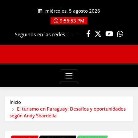
Saltar
miércoles, 5 agosto 2026
al
contenido
9:56:55 PM
Seguinos en las redes
Inicio
El turismo en Paraguay: Desafíos y oportunidades
según Andy Sbardella