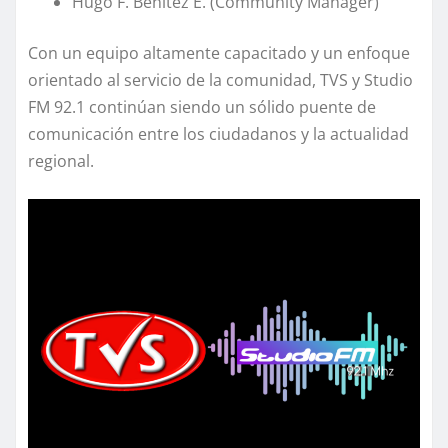
Hugo F. Benítez E. (Community Manager)
Con un equipo altamente capacitado y un enfoque
orientado al servicio de la comunidad, TVS y Studio
FM 92.1 continúan siendo un sólido puente de
comunicación entre los ciudadanos y la actualidad
regional.