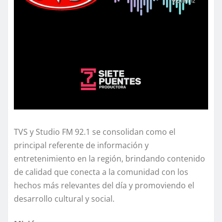
TVS y Studio FM 92.1 se consolidan como el
principal referente de información y
entretenimiento en la región, brindando contenido
de calidad que conecta a la comunidad con los
hechos más relevantes del día y promoviendo el
desarrollo cultural y social.