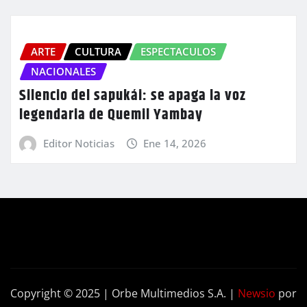
ARTE
CULTURA
ESPECTACULOS
NACIONALES
Silencio del sapukái: se apaga la voz
legendaria de Quemil Yambay
Editor Noticias
Ene 14, 2026
Copyright © 2025 | Orbe Multimedios S.A.
|
Newsio
por