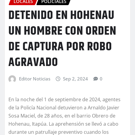
LOCALES
POLICIALES
DETENIDO EN HOHENAU
UN HOMBRE CON ORDEN
DE CAPTURA POR ROBO
AGRAVADO
Editor Noticias
Sep 2, 2024
0
En la noche del 1 de septiembre de 2024, agentes
de la Policía Nacional detuvieron a Arnaldo Javier
Sosa Maciel, de 28 años, en el barrio Obrero de
Hohenau, Itapúa. La aprehensión se llevó a cabo
durante un patrullaje preventivo cuando los