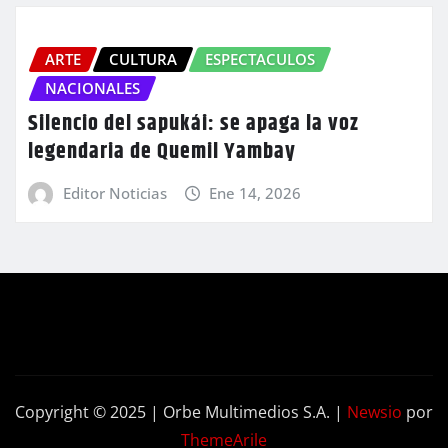
ARTE
CULTURA
ESPECTACULOS
NACIONALES
Silencio del sapukái: se apaga la voz
legendaria de Quemil Yambay
Editor Noticias
Ene 14, 2026
Copyright © 2025 | Orbe Multimedios S.A.
|
Newsio
por
ThemeArile