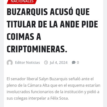
NACIONALES
BUZARQUIS ACUSÓ QUE
TITULAR DE LA ANDE PIDE
COIMAS A
CRIPTOMINERAS.
Editor Noticias
Jul 4, 2024
0
El senador liberal Salyn Buzarquis señaló ante el
pleno de la Cámara Alta que en el esquema estarían
involucrados funcionarios de la institución y pidió a
sus colegas interpelar a Félix Sosa.