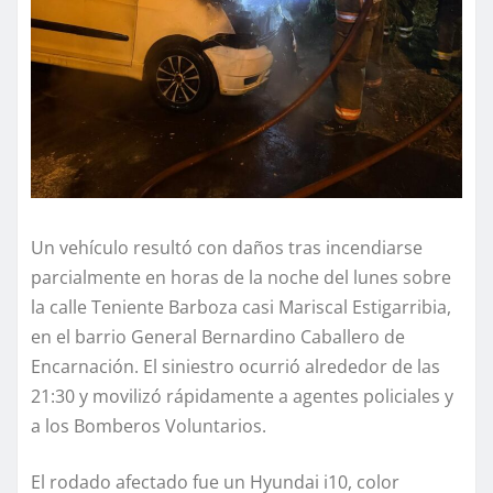
Un vehículo resultó con daños tras incendiarse
parcialmente en horas de la noche del lunes sobre
la calle Teniente Barboza casi Mariscal Estigarribia,
en el barrio General Bernardino Caballero de
Encarnación. El siniestro ocurrió alrededor de las
21:30 y movilizó rápidamente a agentes policiales y
a los Bomberos Voluntarios.
El rodado afectado fue un Hyundai i10, color