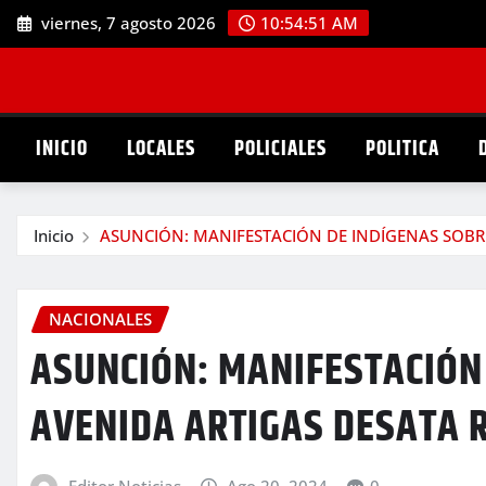
Saltar
viernes, 7 agosto 2026
10:54:53 AM
al
contenido
INICIO
LOCALES
POLICIALES
POLITICA
Inicio
ASUNCIÓN: MANIFESTACIÓN DE INDÍGENAS SOBRE
NACIONALES
ASUNCIÓN: MANIFESTACIÓN
AVENIDA ARTIGAS DESATA R
Editor Noticias
Ago 20, 2024
0