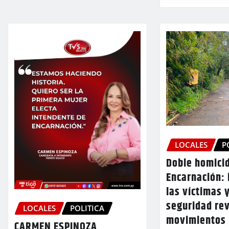
LOCALES
P
Doble homici
Encarnación: 
las víctimas 
seguridad rev
LOCALES
POLITICA
movimientos 
CARMEN ESPINOZA