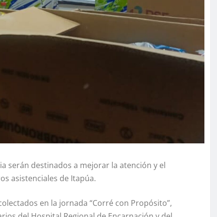
a serán destinados a mejorar la atención y el
s asistenciales de Itapúa.
recolectados en la jornada “Corré con Propósito”,
uarios del Hospital Regional de Encarnación y del