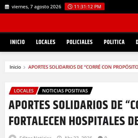
Saltar
viernes, 7 agosto 2026
11:31:13 PM
al
contenido
INICIO
LOCALES
POLICIALES
POLITICA
Inicio
APORTES SOLIDARIOS DE “CORRÉ CON PROPÓSIT
LOCALES
NOTICIAS POSITIVAS
APORTES SOLIDARIOS DE “
FORTALECEN HOSPITALES D
Editor Noticias
Abr 23, 2026
0