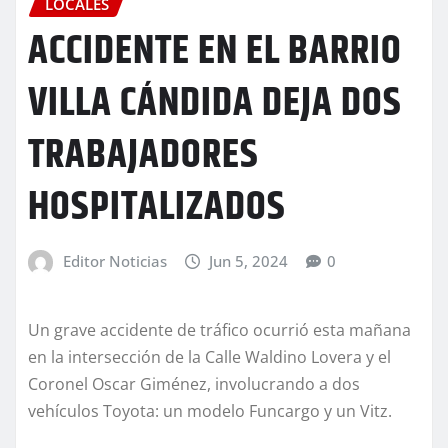
LOCALES
ACCIDENTE EN EL BARRIO
VILLA CÁNDIDA DEJA DOS
TRABAJADORES
HOSPITALIZADOS
Editor Noticias
Jun 5, 2024
0
Un grave accidente de tráfico ocurrió esta mañana
en la intersección de la Calle Waldino Lovera y el
Coronel Oscar Giménez, involucrando a dos
vehículos Toyota: un modelo Funcargo y un Vitz.