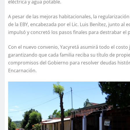
eléctrica y agua potable.
A pesar de las mejoras habitacionales, la regularización
de la EBY, encabezada por el Lic. Luis Benítez, junto al 
impulsó y concretó los pasos finales para destrabar el 
Con el nuevo convenio, Yacyretá asumirá todo el costo ju
garantizando que cada familia reciba su título de prop
compromisos del Gobierno para resolver deudas históric
Encarnación.