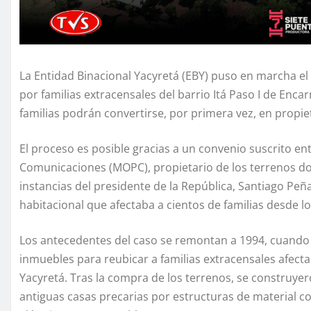
La Entidad Binacional Yacyretá (EBY) puso en marcha el
por familias extracensales del barrio Itá Paso I de Enca
familias podrán convertirse, por primera vez, en propie
El proceso es posible gracias a un convenio suscrito ent
Comunicaciones (MOPC), propietario de los terrenos dond
instancias del presidente de la República, Santiago Peña,
habitacional que afectaba a cientos de familias desde lo
Los antecedentes del caso se remontan a 1994, cuando 
inmuebles para reubicar a familias extracensales afecta
Yacyretá. Tras la compra de los terrenos, se construyer
antiguas casas precarias por estructuras de material c