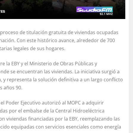
 proceso de titulación gratuita de viviendas ocupadas
rnación. Con este histórico avance, alrededor de 700
tarias legales de sus hogares.
re la EBY y el Ministerio de Obras Públicas y
e se encuentran las viviendas. La iniciativa surgió a
 y representa la solución definitiva a un largo conflicto
s años 90.
el Poder Ejecutivo autorizó al MOPC a adquirir
das por el embalse de la Central Hidroeléctrica
on viviendas financiadas por la EBY, reemplazando las
ocido equipadas con servicios esenciales como energía