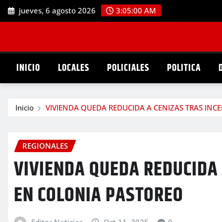
Saltar
jueves, 6 agosto 2026
3:05:01 AM
al
contenido
INICIO
LOCALES
POLICIALES
POLITICA
Inicio
VIVIENDA QUEDA REDUCIDA A CENIZAS TRAS INC
REGIONALES
VIVIENDA QUEDA REDUCIDA 
EN COLONIA PASTOREO
Editor Noticias
Oct 11, 2025
0