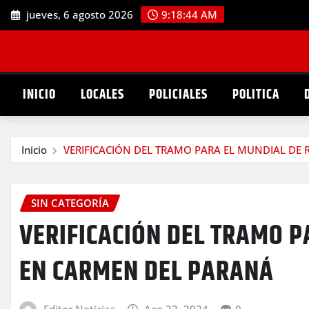
Saltar
jueves, 6 agosto 2026
9:18:45 AM
al
contenido
INICIO
LOCALES
POLICIALES
POLITICA
Inicio
VERIFICACIÓN DEL TRAMO PARA EL MUNDIAL DE
SIN CATEGORÍA
VERIFICACIÓN DEL TRAMO P
EN CARMEN DEL PARANÁ
Editor Noticias
Ago 22, 2024
0