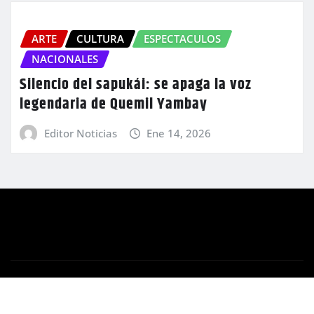
ARTE
CULTURA
ESPECTACULOS
NACIONALES
Silencio del sapukái: se apaga la voz
legendaria de Quemil Yambay
Editor Noticias
Ene 14, 2026
Copyright © 2025 | Orbe Multimedios S.A.
|
Newsio
por
ThemeArile