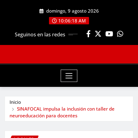
Saltar
domingo, 9 agosto 2026
al
contenido
10:06:19 AM
Seguinos en las redes
Inicio
SINAFOCAL impulsa la inclusión con taller de
neuroeducación para docentes