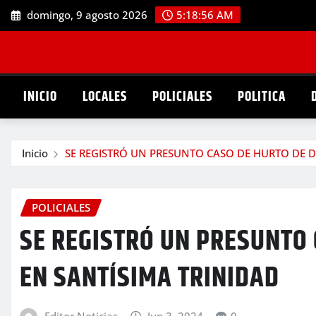
Saltar
domingo, 9 agosto 2026
5:18:57 AM
al
contenido
INICIO
LOCALES
POLICIALES
POLITICA
Inicio
SE REGISTRÓ UN PRESUNTO CASO DE HURTO DE D
POLICIALES
SE REGISTRÓ UN PRESUNTO 
EN SANTÍSIMA TRINIDAD
Editor Noticias
Jun 3, 2024
0