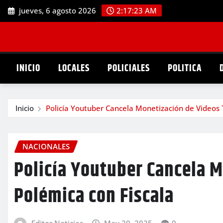
Saltar
jueves, 6 agosto 2026
2:17:25 AM
al
contenido
INICIO
LOCALES
POLICIALES
POLITICA
Inicio
Policía Youtuber Cancela Monetización de Videos 
NACIONALES
Policía Youtuber Cancela M
Polémica con Fiscala
Editor Noticias
May 20, 2025
0