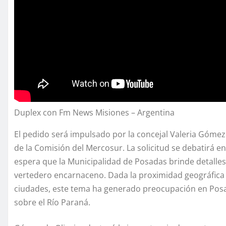
Duplex con Fm News Misiones – Argentina
El pedido será impulsado por la concejal Valeria Gómez 
de la Comisión del Mercosur. La solicitud se debatirá e
espera que la Municipalidad de Posadas brinde detalles
vertedero encarnaceno. Dada la proximidad geográfica
ciudades, este tema ha generado preocupación en Posa
sobre el Río Paraná.