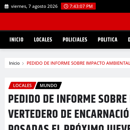
Saltar
viernes, 7 agosto 2026
7:43:09 PM
al
contenido
INICIO
LOCALES
POLICIALES
POLITICA
Inicio
PEDIDO DE INFORME SOBRE IMPACTO AMBIENTAL
LOCALES
MUNDO
PEDIDO DE INFORME SOBRE
VERTEDERO DE ENCARNACIÓ
POSADAS EL PRÓXIMO JUEV