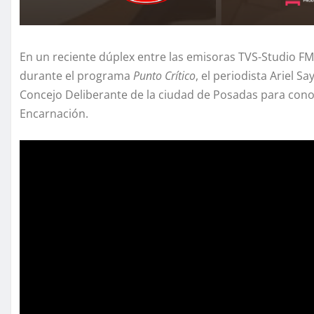
En un reciente dúplex entre las emisoras TVS-Studio F
durante el programa
Punto Crítico
, el periodista Ariel 
Concejo Deliberante de la ciudad de Posadas para cono
Encarnación.