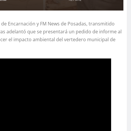
M de Encarnación y FM News de Posadas, transmitido
Sayas adelantó que se presentará un pedido de informe al
cer el impacto ambiental del vertedero municipal de