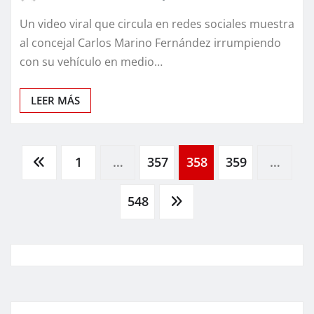
Un video viral que circula en redes sociales muestra
al concejal Carlos Marino Fernández irrumpiendo
con su vehículo en medio…
LEER MÁS
Paginación
1
…
357
358
359
…
de
548
entradas