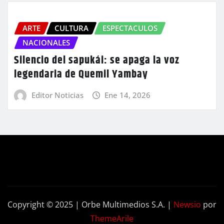
ARTE
CULTURA
ESPECTACULOS
NACIONALES
Silencio del sapukái: se apaga la voz
legendaria de Quemil Yambay
Editor Noticias
Ene 14, 2026
Copyright © 2025 | Orbe Multimedios S.A.
|
Newsio
por
ThemeArile