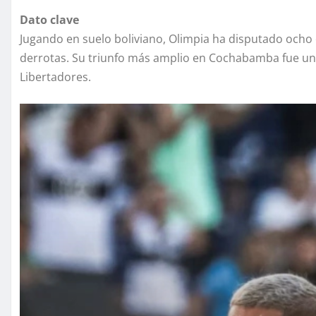
Dato clave
Jugando en suelo boliviano, Olimpia ha disputado ocho 
derrotas. Su triunfo más amplio en Cochabamba fue un 3
Libertadores.