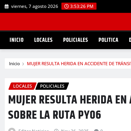
Saltar
viernes, 7 agosto 2026
3:53:28 PM
al
contenido
INICIO
LOCALES
POLICIALES
POLITICA
Inicio
MUJER RESULTA HERIDA EN ACCIDENTE DE TRÁNSI
LOCALES
POLICIALES
MUJER RESULTA HERIDA EN 
SOBRE LA RUTA PY06
Editor Noticias
Nov 26, 2025
0