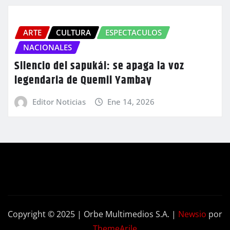
ARTE
CULTURA
ESPECTACULOS
NACIONALES
Silencio del sapukái: se apaga la voz
legendaria de Quemil Yambay
Editor Noticias
Ene 14, 2026
Copyright © 2025 | Orbe Multimedios S.A.
|
Newsio
por
ThemeArile