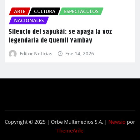
ARTE
CULTURA
ESPECTACULOS
NACIONALES
Silencio del sapukái: se apaga la voz
legendaria de Quemil Yambay
Editor Noticias
Ene 14, 2026
Copyright © 2025 | Orbe Multimedios S.A.
|
Newsio
por
ThemeArile