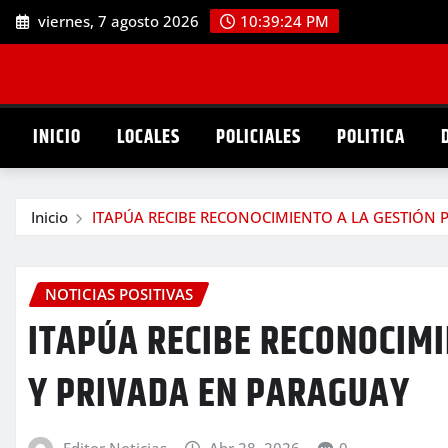
Saltar
viernes, 7 agosto 2026
10:39:25 PM
al
contenido
INICIO
LOCALES
POLICIALES
POLITICA
Inicio
ITAPÚA RECIBE RECONOCIMIENTO A LA GESTIÓN 
NOTICIAS POSITIVAS
ITAPÚA RECIBE RECONOCIMI
Y PRIVADA EN PARAGUAY
Editor Noticias
Abr 28, 2026
0