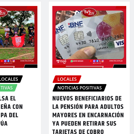
LOCALES
LOCALES
ITIVAS
NOTICIAS POSITIVAS
LSA EL
NUEVOS BENEFICIARIOS DE
UEÑA CON
LA PENSIÓN PARA ADULTOS
OPA DEL
MAYORES EN ENCARNACIÓN
PÚA
YA PUEDEN RETIRAR SUS
TARJETAS DE COBRO