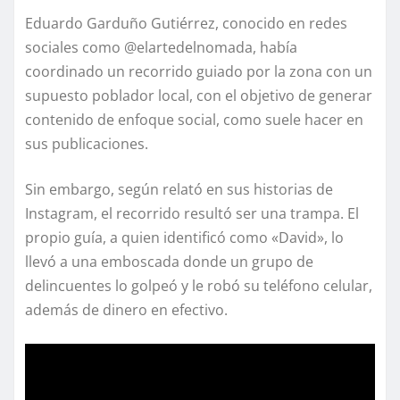
Eduardo Garduño Gutiérrez, conocido en redes
sociales como @elartedelnomada, había
coordinado un recorrido guiado por la zona con un
supuesto poblador local, con el objetivo de generar
contenido de enfoque social, como suele hacer en
sus publicaciones.
Sin embargo, según relató en sus historias de
Instagram, el recorrido resultó ser una trampa. El
propio guía, a quien identificó como «David», lo
llevó a una emboscada donde un grupo de
delincuentes lo golpeó y le robó su teléfono celular,
además de dinero en efectivo.