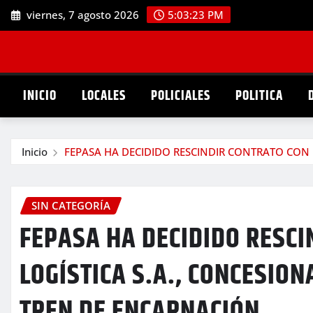
Saltar
viernes, 7 agosto 2026
5:03:24 PM
al
contenido
INICIO
LOCALES
POLICIALES
POLITICA
Inicio
FEPASA HA DECIDIDO RESCINDIR CONTRATO CON I
SIN CATEGORÍA
FEPASA HA DECIDIDO RESCI
LOGÍSTICA S.A., CONCESION
TREN DE ENCARNACIÓN