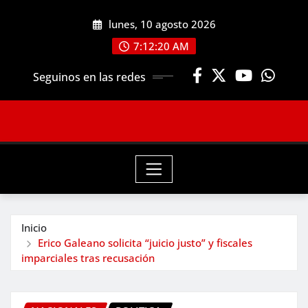
Saltar
lunes, 10 agosto 2026
al
contenido
7:12:22 AM
Seguinos en las redes
Inicio
Erico Galeano solicita “juicio justo” y fiscales
imparciales tras recusación