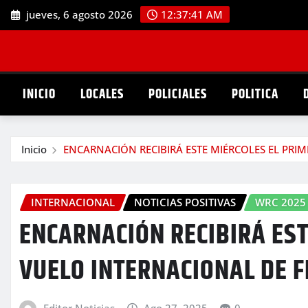
Saltar
jueves, 6 agosto 2026
12:37:43 AM
al
contenido
INICIO
LOCALES
POLICIALES
POLITICA
Inicio
ENCARNACIÓN RECIBIRÁ ESTE MIÉRCOLES EL PRI
INTERNACIONAL
NOTICIAS POSITIVAS
WRC 2025
ENCARNACIÓN RECIBIRÁ EST
VUELO INTERNACIONAL DE 
Editor Noticias
Ago 27, 2025
0