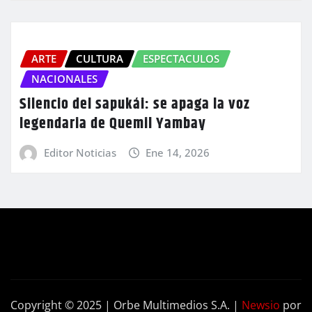
ARTE
CULTURA
ESPECTACULOS
NACIONALES
Silencio del sapukái: se apaga la voz
legendaria de Quemil Yambay
Editor Noticias
Ene 14, 2026
Copyright © 2025 | Orbe Multimedios S.A.
|
Newsio
por