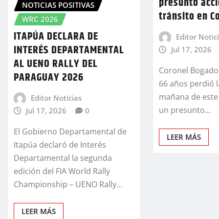
presunto acc
NOTICIAS POSITIVAS
tránsito en C
WRC 2026
ITAPÚA DECLARA DE
Editor Notic
INTERÉS DEPARTAMENTAL
Jul 17, 2026
AL UENO RALLY DEL
Coronel Bogado
PARAGUAY 2026
66 años perdió l
mañana de este 
Editor Noticias
un presunto…
Jul 17, 2026
0
El Gobierno Departamental de
LEER MÁS
Itapúa declaró de Interés
Departamental la segunda
edición del FIA World Rally
Championship – UENO Rally…
LEER MÁS