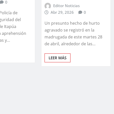
0
Editor Noticias
Abr 29, 2026
0
Policía de
guridad del
Un presunto hecho de hurto
e Itapúa
agravado se registró en la
a aprehensión
madrugada de este martes 28
as y…
de abril, alrededor de las…
LEER MÁS