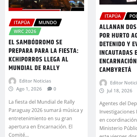
ITAPÚA
PO
ITAPÚA
MUNDO
ALLANAN DOS
WRC 2026
POR HURTO A
EL SAMBÓDROMO SE
DETENIDO Y E
PREPARA PARA LA FIESTA:
INCAUTADAS 
KCHIPORROS LLEGA AL
ENCARNACIÓN
MUNDIAL DE RALLY
CAMBYRETÁ
Editor Noticias
Editor Notic
Ago 1, 2026
0
Jul 18, 2026
La fiesta del Mundial de Rally
Agentes del De
Paraguay 2026 sumará música y
Investigaciones 
entretenimiento en su gran
en coordinación
apertura en Encarnación. El
Ministerio Públi
Comité…
este viernes do