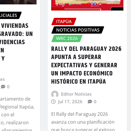
LICIALES
ITAPÚA
 VIVIENDAS
NOTICIAS POSITIVAS
GRAVADO: UN
WRC 2026
VIDENCIAS
RALLY DEL PARAGUAY 2026
EN
APUNTA A SUPERAR
 Y
EXPECTATIVAS Y GENERAR
UN IMPACTO ECONÓMICO
ias
HISTÓRICO EN ITAPÚA
0
Editor Noticias
partamento de
Jul 17, 2026
0
Regional Itapúa,
El Rally del Paraguay 2026
 con el
avanza con una planificación
co, realizaron
que busca superar el exitoso
s allanamientos