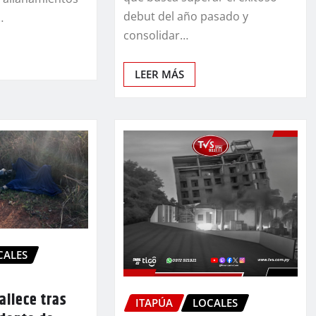
debut del año pasado y
…
consolidar…
LEER MÁS
CALES
allece tras
ITAPÚA
LOCALES