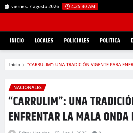
Saltar
viernes, 7 agosto 2026
4:25:41 AM
al
contenido
INICIO
LOCALES
POLICIALES
POLITICA
Inicio
“CARRULIM”: UNA TRADICIÓN VIGENTE PARA EN
NACIONALES
“CARRULIM”: UNA TRADICIÓ
ENFRENTAR LA MALA ONDA 
Editor Noticias
Ago 1, 2025
0