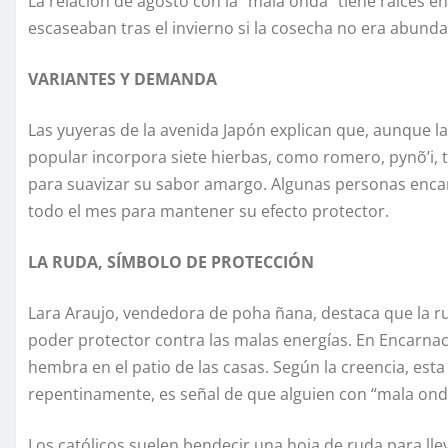
La relación de agosto con la “mala onda” tiene raíces en
escaseaban tras el invierno si la cosecha no era abundant
VARIANTES Y DEMANDA
Las yuyeras de la avenida Japón explican que, aunque la 
popular incorpora siete hierbas, como romero, pynõ’i, t
para suavizar su sabor amargo. Algunas personas enca
todo el mes para mantener su efecto protector.
LA RUDA, SÍMBOLO DE PROTECCIÓN
Lara Araujo, vendedora de poha ñana, destaca que la r
poder protector contra las malas energías. En Encarna
hembra en el patio de las casas. Según la creencia, esta
repentinamente, es señal de que alguien con “mala onda
Los católicos suelen bendecir una hoja de ruda para lle