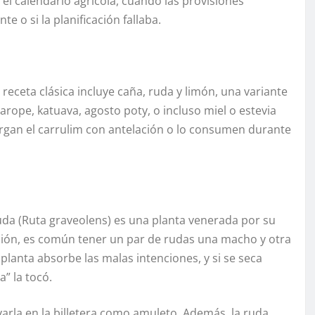
 el calendario agrícola, cuando las provisiones
e o si la planificación fallaba.
receta clásica incluye caña, ruda y limón, una variante
arope, katuava, agosto poty, o incluso miel o estevia
rgan el carrulim con antelación o lo consumen durante
uda (Ruta graveolens) es una planta venerada por su
ción, es común tener un par de rudas una macho y otra
 planta absorbe las malas intenciones, y si se seca
” la tocó.
varla en la billetera como amuleto. Además, la ruda