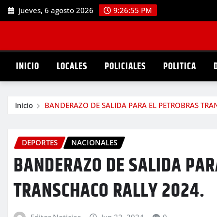
Saltar
jueves, 6 agosto 2026
9:26:56 PM
al
contenido
INICIO
LOCALES
POLICIALES
POLITICA
Inicio
BANDERAZO DE SALIDA PARA EL PETROBRAS TRA
DEPORTES
NACIONALES
BANDERAZO DE SALIDA PAR
TRANSCHACO RALLY 2024.
Editor Noticias
Jun 22, 2024
0