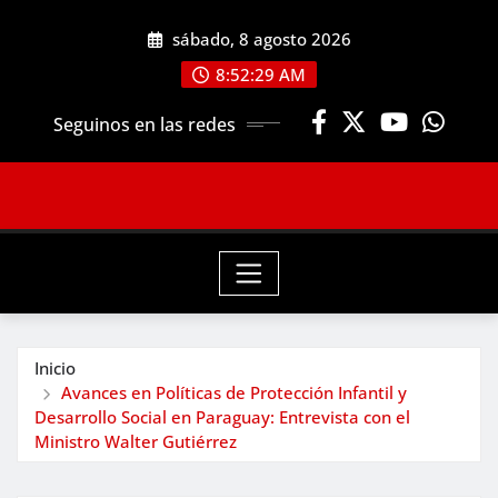
Saltar
sábado, 8 agosto 2026
al
contenido
8:52:31 AM
Seguinos en las redes
Inicio
Avances en Políticas de Protección Infantil y
Desarrollo Social en Paraguay: Entrevista con el
Ministro Walter Gutiérrez