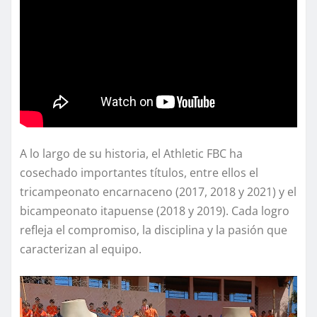
A lo largo de su historia, el Athletic FBC ha
cosechado importantes títulos, entre ellos el
tricampeonato encarnaceno (2017, 2018 y 2021) y el
bicampeonato itapuense (2018 y 2019). Cada logro
refleja el compromiso, la disciplina y la pasión que
caracterizan al equipo.