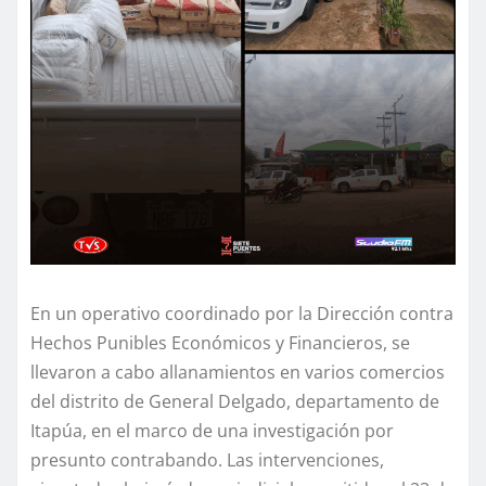
En un operativo coordinado por la Dirección contra
Hechos Punibles Económicos y Financieros, se
llevaron a cabo allanamientos en varios comercios
del distrito de General Delgado, departamento de
Itapúa, en el marco de una investigación por
presunto contrabando. Las intervenciones,