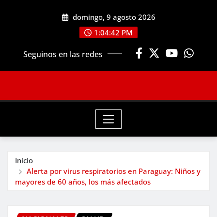
Saltar
domingo, 9 agosto 2026
al
contenido
1:04:44 PM
Seguinos en las redes
Inicio
Alerta por virus respiratorios en Paraguay: Niños y
mayores de 60 años, los más afectados