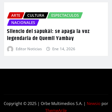
ARTE
CULTURA
ESPECTACULOS
NACIONALES
Silencio del sapukái: se apaga la voz
legendaria de Quemil Yambay
Editor Noticias
Ene 14, 2026
Copyright © 2025 | Orbe Multimedios S.A.
|
Newsio
por
ThemeArile