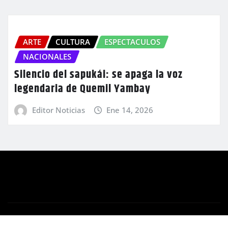
ARTE
CULTURA
ESPECTACULOS
NACIONALES
Silencio del sapukái: se apaga la voz
legendaria de Quemil Yambay
Editor Noticias
Ene 14, 2026
Copyright © 2025 | Orbe Multimedios S.A.
|
Newsio
por