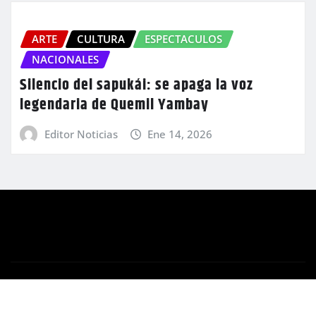
ARTE
CULTURA
ESPECTACULOS
NACIONALES
Silencio del sapukái: se apaga la voz
legendaria de Quemil Yambay
Editor Noticias
Ene 14, 2026
Copyright © 2025 | Orbe Multimedios S.A.
|
Newsio
por
ThemeArile