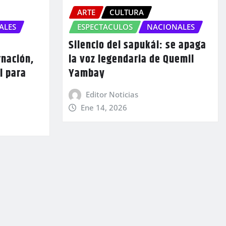
ARTE
CULTURA
ALES
ESPECTACULOS
NACIONALES
Silencio del sapukái: se apaga
rnación,
la voz legendaria de Quemil
l para
Yambay
Editor Noticias
Ene 14, 2026