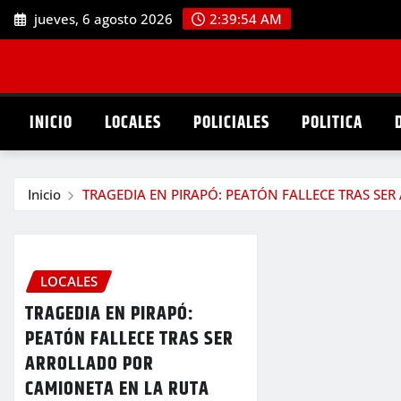
Saltar
jueves, 6 agosto 2026
2:39:55 AM
al
contenido
INICIO
LOCALES
POLICIALES
POLITICA
Inicio
TRAGEDIA EN PIRAPÓ: PEATÓN FALLECE TRAS SE
LOCALES
TRAGEDIA EN PIRAPÓ:
PEATÓN FALLECE TRAS SER
ARROLLADO POR
CAMIONETA EN LA RUTA