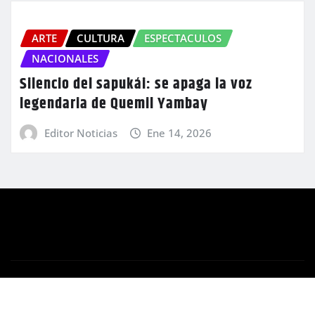
ARTE
CULTURA
ESPECTACULOS
NACIONALES
Silencio del sapukái: se apaga la voz
legendaria de Quemil Yambay
Editor Noticias
Ene 14, 2026
Copyright © 2025 | Orbe Multimedios S.A.
|
Newsio
por
ThemeArile