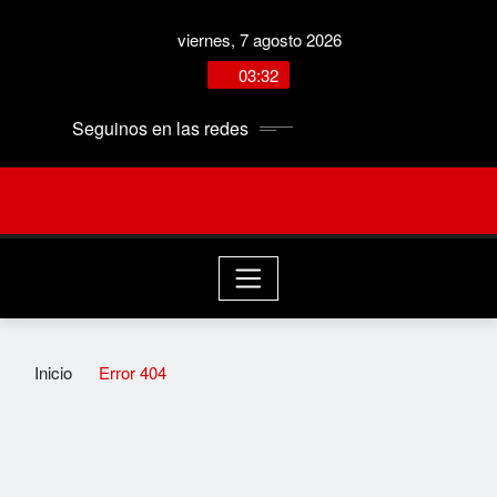
Saltar
viernes, 7 agosto 2026
al
contenido
3:33:37 AM
Seguinos en las redes